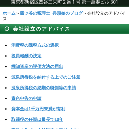
ホーム
＞
四ツ谷の税理士_兵頭始のブログ
＞会社設立のアドバイ
ス
会社設立のアドバイス
消費税の課税方式の選択
役員報酬の決定
棚卸資産の評価方法の届出
源泉所得税を納付する上でのご注意
源泉所得税の納期の特例等の申請
青色申告の申請
資本金は1千万円未満が有利
取締役の任期は最長で10年