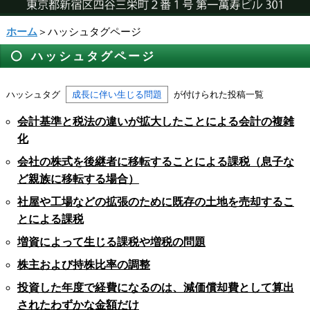
ホーム
＞ハッシュタグページ
ハッシュタグページ
ハッシュタグ
成長に伴い生じる問題
が付けられた投稿一覧
会計基準と税法の違いが拡大したことによる会計の複雑
化
会社の株式を後継者に移転することによる課税（息子な
ど親族に移転する場合）
社屋や工場などの拡張のために既存の土地を売却するこ
とによる課税
増資によって生じる課税や増税の問題
株主および持株比率の調整
投資した年度で経費になるのは、減価償却費として算出
されたわずかな金額だけ