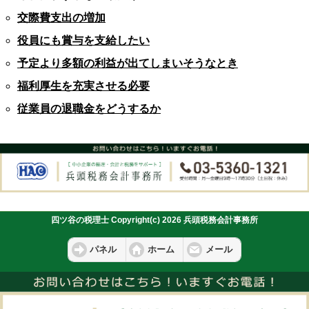
交際費支出の増加
役員にも賞与を支給したい
予定より多額の利益が出てしまいそうなとき
福利厚生を充実させる必要
従業員の退職金をどうするか
四ツ谷の税理士 Copyright(c) 2026 兵頭税務会計事務所
パネル
ホーム
メール