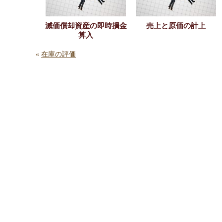
減価償却資産の即時損金
売上と原価の計上
算入
«
在庫の評価