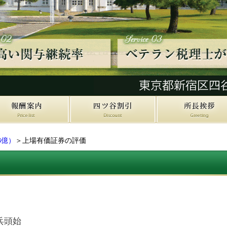
3億）
＞上場有価証券の評価
兵頭始