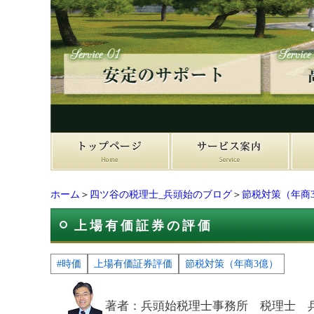
ホーム
＞
四ツ谷の税理士_兵頭始のブログ
＞
節税対策（年商
上場有価証券の評価
#時価
上場有価証券評価
節税対策（年商3億）
著者：兵頭始税理士事務所 税理士 