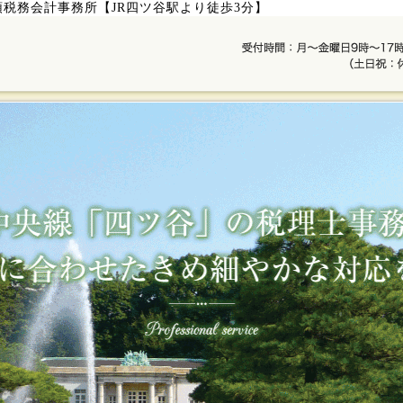
頭税務会計事務所【JR四ツ谷駅より徒歩3分】