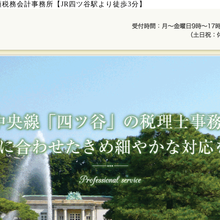
頭税務会計事務所【JR四ツ谷駅より徒歩3分】