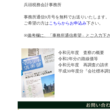
兵頭税務会計事務所
事務所通信9月号を無料でお送りいたします。
ご希望の方は
こちらからお申込み
下さい。
※
備考欄に、「事務所通信希望」とご入力下
令和元年度 査察の概要
令和2年分の路線価等
令和元年度 再調査の請求
平成30年度分『会社標本