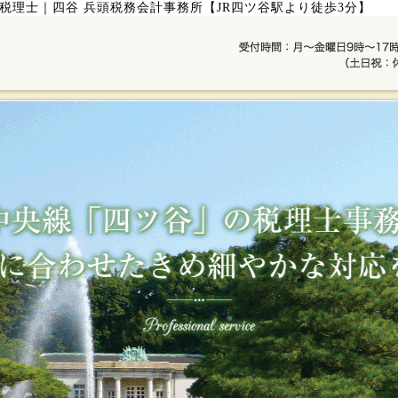
税理士｜四谷 兵頭税務会計事務所【JR四ツ谷駅より徒歩3分】