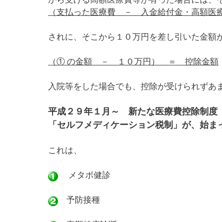
（支払った医療費 － 入金給付金・高額医
されに、そこから１０万円を差し引いた金額
（① の金額 － １０万円） ＝ 控除金額
入院等をした場合でも、控除が受けられずあ
平成２９年１月～ 新たな医療費控除制度
「セルフメディケーション税制」が、始ま
これは、
メタボ健診
予防接種