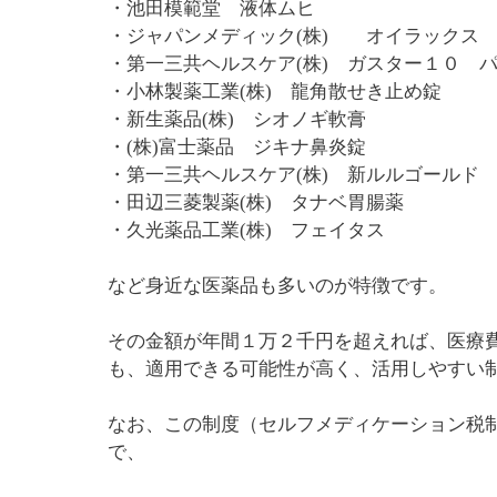
・池田模範堂 液体ムヒ
・ジャパンメディック(株) オイラックス
・第一三共ヘルスケア(株) ガスター１０ 
・小林製薬工業(株) 龍角散せき止め錠
・新生薬品(株) シオノギ軟膏
・(株)富士薬品 ジキナ鼻炎錠
・第一三共ヘルスケア(株) 新ルルゴールド
・田辺三菱製薬(株) タナベ胃腸薬
・久光薬品工業(株) フェイタス
など身近な医薬品も多いのが特徴です。
その金額が年間１万２千円を超えれば、医療
も、適用できる可能性が高く、活用しやすい
なお、この制度（セルフメディケーション税
で、