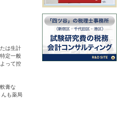
たは生計
特定一般
よって控
軟膏な
さんも薬局