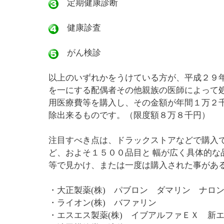
定期健康診断
健康診査
がん検診
以上のいずれかをうけている方が、平成２９
を一にする配偶者その他親族の医師によって
用医療費等を購入し、その金額が年間１万２
除出来るものです。（限度額８万８千円）
注目すべき点は、ドラックストアなどで購入
ど、およそ１５００品目と 幅が広く具体的
等で見かけ、または一度は購入された事があ
・大正製薬(株) パブロン ダマリン ナロ
・ライオン(株) バファリン
・エスエス製薬(株) イブアルファＥＸ 新