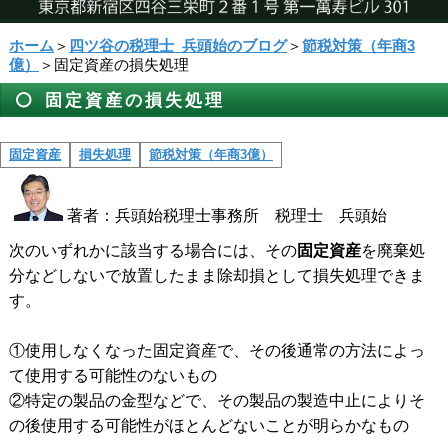
ホーム
＞
四ツ谷の税理士_兵頭始のブログ
＞
節税対策（年商3
億）
＞固定資産の損失処理
固定資産の損失処理
固定資産
損失処理
節税対策（年商3億）
著者：兵頭始税理士事務所 税理士 兵頭始
次のいずれかに該当する場合には、その
固定資産
を廃棄処
分などしないで放置したまま除却損として損失処理できま
す。
①使用しなくなった固定資産で、その後通常の方法によっ
て使用する可能性のないもの
②特定の製品の金型などで、その製品の製造中止によりそ
の後使用する可能性がほとんどないことが明らかなもの