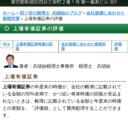
ホーム
＞
四ツ谷の税理士_兵頭始のブログ
＞
会社規模に合わせた
節税対策
＞上場有価証券の評価
上場有価証券の評価
50％
上場有価証券時価の回
会社規模に合わせた節税対
評価
復
策
損
著者：兵頭始税理士事務所 税理士 兵頭始
上場有価証券
上場有価証券
の年度末の時価が、会社の帳簿に記載されて
いる金額の50%未満で、かつ近い将来時価の回復が見込ま
れないときは、帳簿に記載されている金額と年度末の時価
との差額を、「評価損」として費用処理することができま
す。